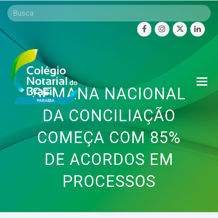
facebook
instagram
twitter
linke
O
SEMANA NACIONAL
Mo
M
DA CONCILIAÇÃO
COMEÇA COM 85%
DE ACORDOS EM
PROCESSOS