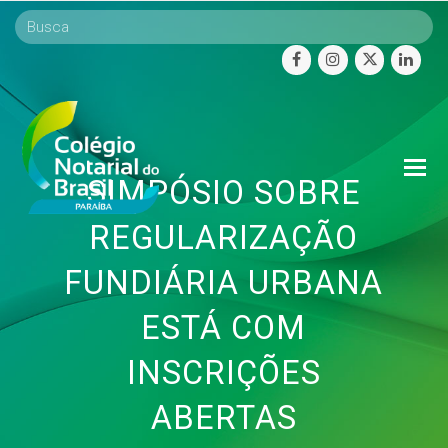
facebook
instagram
twitter
linke
O
SIMPÓSIO SOBRE
Mo
M
REGULARIZAÇÃO
FUNDIÁRIA URBANA
ESTÁ COM
INSCRIÇÕES
ABERTAS