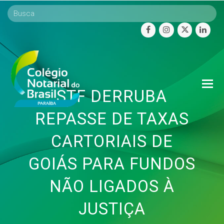
facebook
instagram
twitter
linke
O
STF DERRUBA
Mo
M
REPASSE DE TAXAS
CARTORIAIS DE
GOIÁS PARA FUNDOS
NÃO LIGADOS À
JUSTIÇA