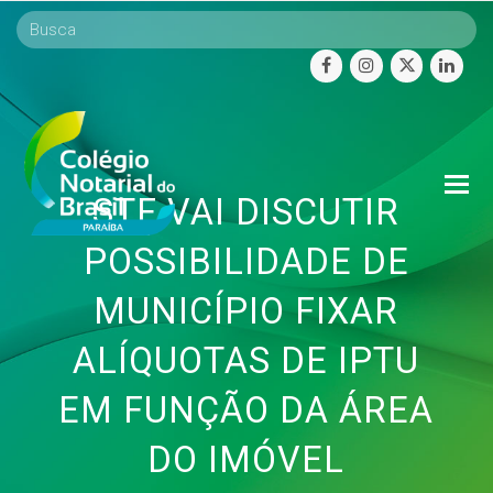
facebook
instagram
twitter
linke
O
STF VAI DISCUTIR
Mo
M
POSSIBILIDADE DE
MUNICÍPIO FIXAR
ALÍQUOTAS DE IPTU
EM FUNÇÃO DA ÁREA
DO IMÓVEL