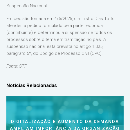
Suspensão Nacional
Em decisão tomada em 4/5/2026, o ministro Dias Toffoli
atendeu a pedido formulado pela parte recorrida
(contribuinte) e determinou a suspensão de todos os
processos sobre o tema em tramitação no país. A
suspensão nacional está prevista no artigo 1.035,
parágrafo 5º, do Código de Processo Civil (CPC).
Fonte: STF
Notícias Relacionadas
DIGITALIZAÇÃO E AUMENTO DA DEMANDA
AMPLIAM IMPORTÂNCIA DA ORGANIZAÇÃO