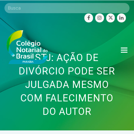
facebook
instagram
twitter
linke
O
STJ: AÇÃO DE
Mo
M
DIVÓRCIO PODE SER
JULGADA MESMO
COM FALECIMENTO
DO AUTOR