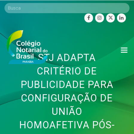
facebook
instagram
twitter
linke
O
STJ ADAPTA
Mo
M
CRITÉRIO DE
PUBLICIDADE PARA
CONFIGURAÇÃO DE
UNIÃO
HOMOAFETIVA PÓS-