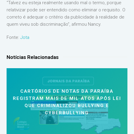
“Talvez eu esteja realmente usando mal o termo, porque
relativizar pode ser entendido como eliminar o requisito. O
correto é adequar o critério da publicidade à realidade de
quem viveu sob discriminação”, afirmou Nancy.
Fonte:
Jota
Notícias Relacionadas
CARTÓRIOS DE NOTAS DA PARAÍBA
REGISTRAM MAIS DE MIL ATOS APÓS LEI
QUE CRIMINALIZOU BULLYING E
CYBERBULLYING