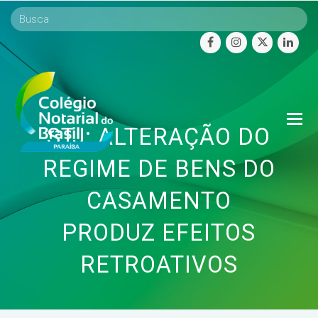
facebook
instagram
twitter
linke
O
STJ: ALTERAÇÃO DO
Mo
M
REGIME DE BENS DO
CASAMENTO
PRODUZ EFEITOS
RETROATIVOS