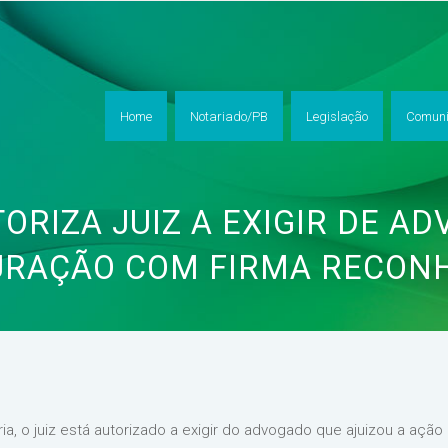
Home
Notariado/PB
Legislação
Comuni
TORIZA JUIZ A EXIGIR DE A
RAÇÃO COM FIRMA RECON
ória, o juiz está autorizado a exigir do advogado que ajuizou a açã