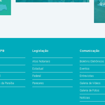
 E
QU
/PB
Legislação
Comunicação
Atos Notariais
Boletins Eletrônicos
Estadual
Eventos
l
Federal
Entrevistas
s da Paraíba
Pareceres
Galeria de Vídeos
Galeria de Fotos
Notícias