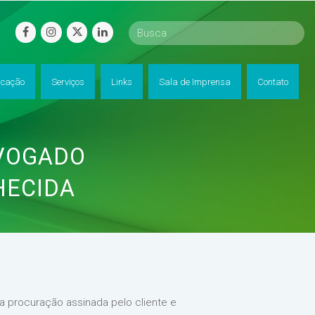
facebook
instagram
twitter
linkedin
cação
Serviços
Links
Sala de Imprensa
Contato
DVOGADO
HECIDA
o a procuração assinada pelo cliente e