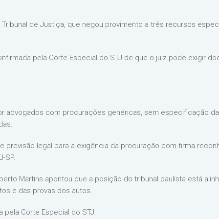
Tribunal de Justiça, que negou provimento a três recursos especi
 confirmada pela Corte Especial do STJ de que o juiz pode exigir
or advogados com procurações genéricas, sem especificação da o
das.
de previsão legal para a exigência da procuração com firma recon
J-SP.
berto Martins apontou que a posição do tribunal paulista está ali
tos e das provas dos autos.
da pela Corte Especial do STJ: