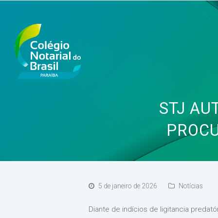
STJ AU
PROCU
5 de janeiro de 2026
Notícias
Diante de indícios de ligitancia predat