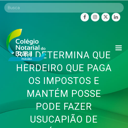
facebook
instagram
twitter
linke
O
STJ DETERMINA QUE
Mo
M
HERDEIRO QUE PAGA
OS IMPOSTOS E
MANTÉM POSSE
PODE FAZER
USUCAPIÃO DE