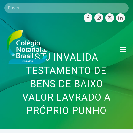
facebook
instagram
twitter
linke
O
STJ INVALIDA
Mo
M
TESTAMENTO DE
BENS DE BAIXO
VALOR LAVRADO A
PRÓPRIO PUNHO