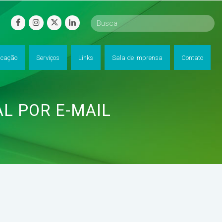
facebook
instagram
twitter
linkedin
cação
Serviços
Links
Sala de Imprensa
Contato
AL POR E-MAIL