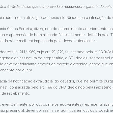
ciária é válida, desde que comprovado o recebimento, garantindo cele
cia admitindo a utilização de meios eletrônicos para intimação d
tonio Carlos Ferreira, divergindo do entendimento anteriormente p
sca e apreensão de bem alienado fiduciariamente, deferida pelo Tr
zada por e-mail, era impugnada pelo devedor fiduciante.
ecreto-lei 911/1969, cujo art. 2º, §2º, foi alterado pela lei 13.04
gência da assinatura do proprietário, o STJ decidiu ser possível e
do devedor fiduciante através de correio eletrônico, desde que en
pendente por quem.
ácia da notificação extrajudicial do devedor, que lhe permite purg
rmas”, consagrada pelo art. 188 do CPC, decidindo pela inexistênc
o de recebimento.
(e, eventualmente, por outros meios equivalentes) representa avanç
ão presencial, devendo, assim, ser admitida em outros procediment