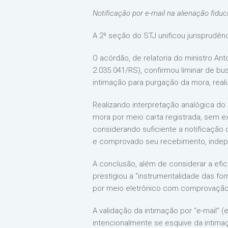
Notificação por e-mail na alienação fidu
A 2ª seção do STJ unificou jurisprudên
O acórdão, de relatoria do ministro An
2.035.041/RS), confirmou liminar de bu
intimação para purgação da mora, reali
Realizando interpretação analógica do d
mora por meio carta registrada, sem exi
considerando suficiente a notificação 
e comprovado seu recebimento, inde
A conclusão, além de considerar a efic
prestigiou a “instrumentalidade das fo
por meio eletrônico com comprovaçã
A validação da intimação por “e-mail” 
intencionalmente se esquive da intimaç