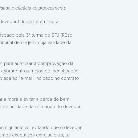
ridade e eficácia ao procedimento
o devedor fiduciante em mora.
raticado pela 3ª turma do STJ (REsp
ibunal de origem, cuja validade da
3/14 para autorizar a comprovação da
xplorar outros meios de cientificação,
viada ao “e-mail” indicado no contrato
ar a mora e evitar a perda do bem,
ia de nulidade da intimação do devedor
o significativo, evitando que o devedor
os executivos extrajudiciais, tal