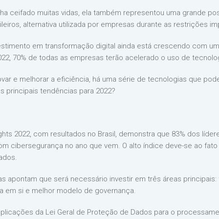
ha ceifado muitas vidas, ela também representou uma grande pos
leiros, alternativa utilizada por empresas durante as restrições im
estimento em transformação digital ainda está crescendo com uma
2022, 70% de todas as empresas terão acelerado o uso de tecnolog
ovar e melhorar a eficiência, há uma série de tecnologias que po
s principais tendências para 2022?
ights 2022, com resultados no Brasil, demonstra que 83% dos líde
m cibersegurança no ano que vem. O alto índice deve-se ao fato
dados.
as apontam que será necessário investir em três áreas principais
gia em si e melhor modelo de governança.
plicações da Lei Geral de Proteção de Dados para o processamen