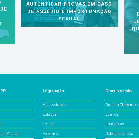
A
AUTENTICAR PROVAS EM CASO
 DE
DE ASSÉDIO E IMPORTUNAÇÃO
SEXUAL
L
 E
QU
/PB
Legislação
Comunicação
Atos Notariais
Boletins Eletrônicos
Estadual
Eventos
l
Federal
Entrevistas
s da Paraíba
Pareceres
Galeria de Vídeos