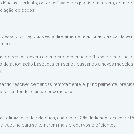
idências. Portanto, obter software de gestão em nuvem, com pro
iolação de dados.
ucesso dos negócios está diretamente relacionado à qualidade 
 empresa.
zar processos devem aprimorar o desenho de fluxos de trabalho, 
ns de automação baseadas em script, passando a novos modelos 
s.
isando resolver demandas remotamente e, principalmente, precisa
s fortes tendências do próximo ano.
 otimizadas de relatórios, análises e KPIs (Indicador-chave de Pe
de trabalho para se tornarem mais produtivos e eficientes.