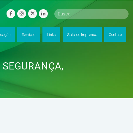
facebook
instagram
twitter
linkedin
cação
Serviços
Links
Sala de Imprensa
Contato
: SEGURANÇA,