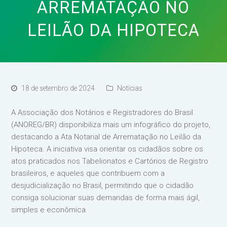
ARREMATAÇÃO NO
LEILÃO DA HIPOTECA
18 de setembro de 2024
Notícias
A Associação dos Notários e Registradores do Brasil
(ANOREG/BR) disponibiliza mais um infográfico do projeto,
destacando a Ata Notarial de Arrematação no Leilão da
Hipoteca. A iniciativa visa orientar os cidadãos sobre os
atos praticados nos Tabelionatos e Cartórios de Registro
brasileiros, e aqueles que contribuem com a
desjudicialização no Brasil, permitindo que o cidadão
consiga solucionar suas demandas de forma mais ágil,
simples e econômica.