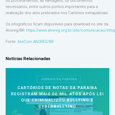
os procedimentos, as vantagens, os documentos
necessários, entre outros pontos importantes para a
realização dos atos praticados nos Cartórios extrajudiciais.
Os infográficos ficam disponíveis para download no site da
Anoreg/BR:
https://www.anoreg.org.br/site/comunicacao/infog
Fonte:
AssCom ANOREG/BR
Notícias Relacionadas
CARTÓRIOS DE NOTAS DA PARAÍBA
REGISTRAM MAIS DE MIL ATOS APÓS LEI
QUE CRIMINALIZOU BULLYING E
CYBERBULLYING