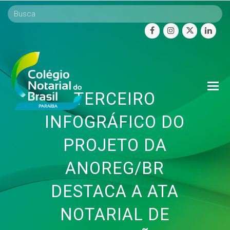
facebook
instagram
twitter
linke
O
TERCEIRO
Mo
M
INFOGRÁFICO DO
PROJETO DA
ANOREG/BR
DESTACA A ATA
NOTARIAL DE