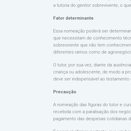
a tutoria do genitor sobrevivente, o q
Fator determinante
Essa nomeação poderá ser determinant
que necessitam de conhecimento técnic
sobrevivente que não tem conheciment
diferentes ramos como de agronegócio
O tutor, por sua vez, diante da ausênc
criança ou adolescente, de modo a pro
deve ser indispensável ao testamento 
Precaução
A nomeação das figuras do tutor e cura
recebida com a paralisação dos negóci
pagamento das despesas cotidianas do