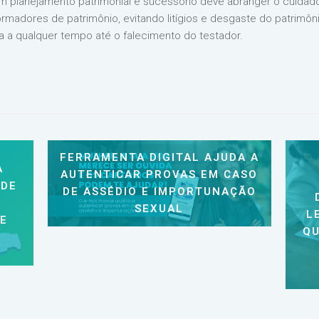
bom planejamento patrimonial e sucessório deve abranger o cuida
rmadores de patrimônio, evitando litígios e desgaste do patrimôn
a a qualquer tempo até o falecimento do testador.
FERRAMENTA DIGITAL AJUDA A
A
AUTENTICAR PROVAS EM CASO
 DE
DE ASSÉDIO E IMPORTUNAÇÃO
SEXUAL
L
 E
QU