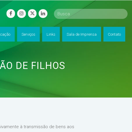
facebook
instagram
twitter
linkedin
cação
Serviços
Links
Sala de Imprensa
Contato
ÃO DE FILHOS
usivamente à transmissão de bens aos