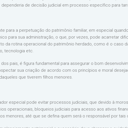
ue dependeria de decisão judicial em processo específico para tant
e para a perpetuação do patrimônio familiar, em especial quand
o para sua administração, o que, por vezes, pode acarretar dific
o da rotina operacional do patrimônio herdado, como é o caso d
, tecnologia etc.
ia dos pais, é figura fundamental para assegurar o bom desenvolvi
spectar sua criação de acordo com os princípios e moral desejad
daqueles que tiverem filhos menores.
dor especial pode evitar processos judiciais, que devido à moros
os operacionais, bloqueios judiciais para acesso aos ativos fin
s menores, até que se defina quem será o responsável por tais 