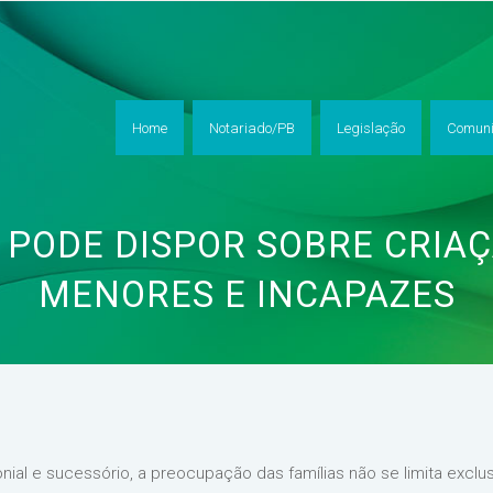
Home
Notariado/PB
Legislação
Comuni
PODE DISPOR SOBRE CRIAÇ
MENORES E INCAPAZES
ial e sucessório, a preocupação das famílias não se limita excl