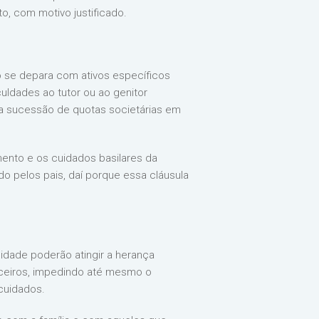
o, com motivo justificado.
o se depara com ativos específicos
uldades ao tutor ou ao genitor
a sucessão de quotas societárias em
mento e os cuidados basilares da
o pelos pais, daí porque essa cláusula
idade poderão atingir a herança
anceiros, impedindo até mesmo o
cuidados.