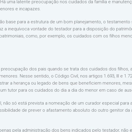
al. Há uma latente preocupação nos cuidados da família e manuten
menores e incapazes.
ão base para a estrutura de um bom planejamento, o testamento 
duz a inequívoca vontade do testador para a disposição do patr
patrimoniais, como, por exemplo, os cuidados com os filhos me
a preocupação dos pais quando se trata dos cuidados dos filhos,
ores. Nesse sentido, o Código Civil, nos artigos 1.693, III e 1.72
istrar a herança ou legado de bens que beneficiem menores, mes
m tutor para os cuidados do dia a dia do menor em caso de aus
 Civil, não só está prevista a nomeação de um curador especial par
ibilidade de prever o afastamento absoluto do outro genitor da 
penas pela administração dos bens indicados pelo testador, não e