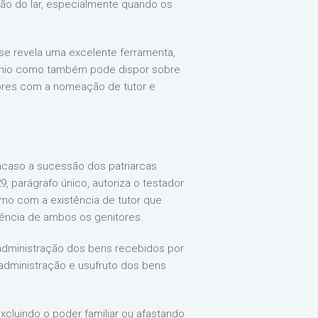
ção do lar, especialmente quando os
se revela uma excelente ferramenta,
imônio como também pode dispor sobre
nores com a nomeação de tutor e
 acaso a sucessão dos patriarcas
9, parágrafo único, autoriza o testador
mo com a existência de tutor que
ência de ambos os genitores.
a administração dos bens recebidos por
administração e usufruto dos bens
xcluindo o poder familiar ou afastando