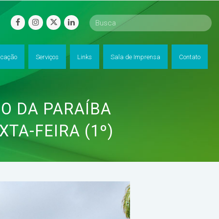
facebook
instagram
twitter
linkedin
cação
Serviços
Links
Sala de Imprensa
Contato
IO DA PARAÍBA
TA-FEIRA (1º)