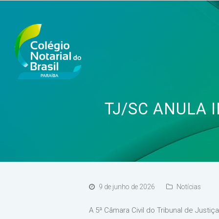
TJ/SC ANULA 
9 de junho de 2026
Notícias
A 5ª Câmara Civil do Tribunal de Justiç