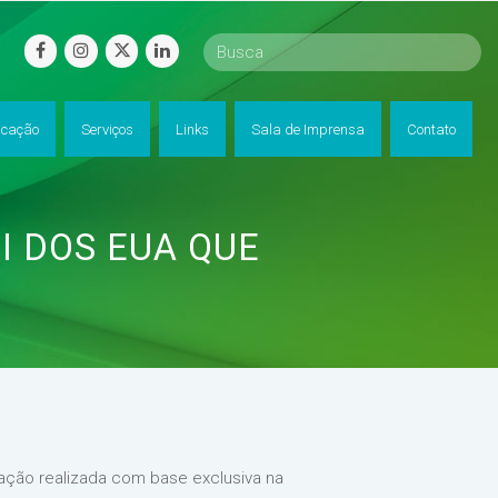
facebook
instagram
twitter
linkedin
cação
Serviços
Links
Sala de Imprensa
Contato
I DOS EUA QUE
icação realizada com base exclusiva na