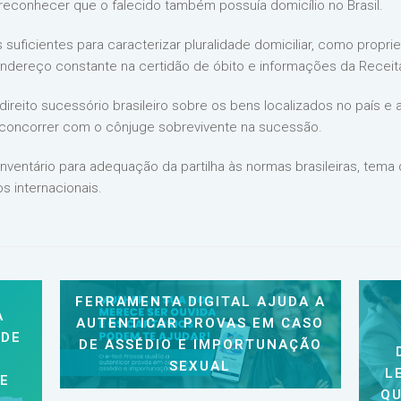
 reconhecer que o falecido também possuía domicílio no Brasil.
s suficientes para caracterizar pluralidade domiciliar, como propr
endereço constante na certidão de óbito e informações da Receit
ireito sucessório brasileiro sobre os bens localizados no país e
e concorrer com o cônjuge sobrevivente na sucessão.
nventário para adequação da partilha às normas brasileiras, tema 
 internacionais.
FERRAMENTA DIGITAL AJUDA A
A
AUTENTICAR PROVAS EM CASO
 DE
DE ASSÉDIO E IMPORTUNAÇÃO
SEXUAL
L
 E
QU