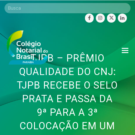
facebook
instagram
twitter
linke
O
TJPB – PRÊMIO
Mo
M
QUALIDADE DO CNJ:
TJPB RECEBE O SELO
PRATA E PASSA DA
9ª PARA A 3ª
COLOCAÇÃO EM UM