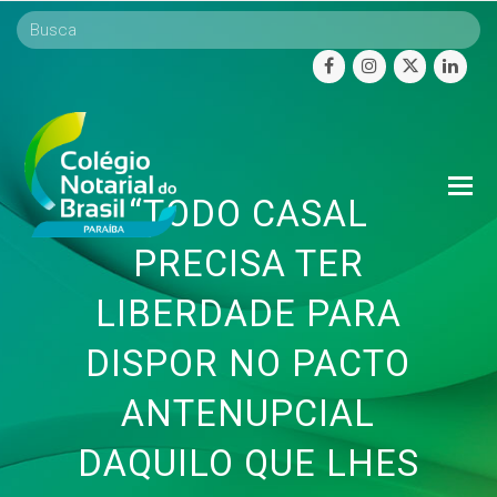
facebook
instagram
twitter
linke
O
“TODO CASAL
Mo
M
PRECISA TER
LIBERDADE PARA
DISPOR NO PACTO
ANTENUPCIAL
DAQUILO QUE LHES