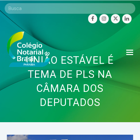
facebook
instagram
twitter
linke
O
UNIÃO ESTÁVEL É
Mo
M
TEMA DE PLS NA
CÂMARA DOS
DEPUTADOS