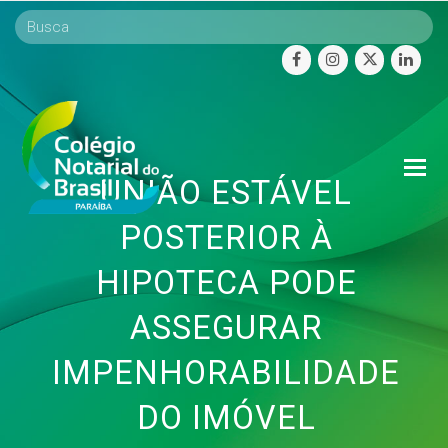
facebook
instagram
twitter
linke
O
UNIÃO ESTÁVEL
Mo
M
POSTERIOR À
HIPOTECA PODE
ASSEGURAR
IMPENHORABILIDADE
DO IMÓVEL