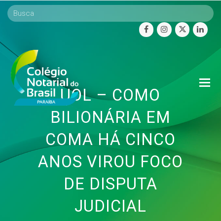
facebook
instagram
twitter
linke
O
UOL – COMO
Mo
M
BILIONÁRIA EM
COMA HÁ CINCO
ANOS VIROU FOCO
DE DISPUTA
JUDICIAL