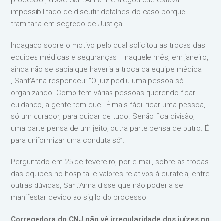
processo”, disse Sant’Anna. Ele alegou que estava
impossibilitado de discutir detalhes do caso porque
tramitaria em segredo de Justiça.
Indagado sobre o motivo pelo qual solicitou as trocas das
equipes médicas e seguranças —naquele mês, em janeiro,
ainda não se sabia que haveria a troca da equipe médica—
, Sant’Anna respondeu: “O juiz pediu uma pessoa só
organizando. Como tem várias pessoas querendo ficar
cuidando, a gente tem que…É mais fácil ficar uma pessoa,
só um curador, para cuidar de tudo. Senão fica divisão,
uma parte pensa de um jeito, outra parte pensa de outro. É
para uniformizar uma conduta só”.
Perguntado em 25 de fevereiro, por e-mail, sobre as trocas
das equipes no hospital e valores relativos à curatela, entre
outras dúvidas, Sant’Anna disse que não poderia se
manifestar devido ao sigilo do processo.
Corregedora do CNJ não vê irregularidade dos juízes no