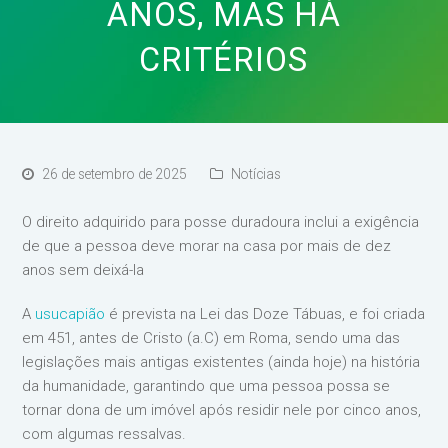
ANOS, MAS HÁ
CRITÉRIOS
26 de setembro de 2025
Notícias
O direito adquirido para posse duradoura inclui a exigência
de que a pessoa deve morar na casa por mais de dez
anos sem deixá-la
A
usucapião
é prevista na Lei das Doze Tábuas, e foi criada
em 451, antes de Cristo (a.C) em Roma, sendo uma das
legislações mais antigas existentes (ainda hoje) na história
da humanidade, garantindo que uma pessoa possa se
tornar dona de um imóvel após residir nele por cinco anos,
com algumas ressalvas.