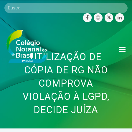
facebook
instagram
twitter
linke
O
UTILIZAÇÃO DE
Mo
M
CÓPIA DE RG NÃO
COMPROVA
VIOLAÇÃO À LGPD,
DECIDE JUÍZA