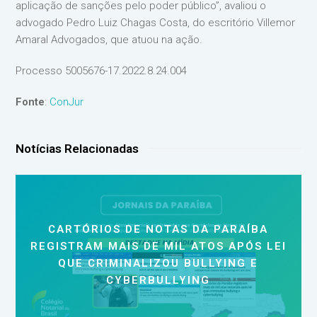
aplicação de sanções pelo poder público”, avaliou o
advogado Pedro Luiz Chagas Costa, do escritório Villemor
Amaral Advogados, que atuou na ação.
Processo 5005676-17.2022.8.24.004
Fonte
:
ConJur
Notícias Relacionadas
CARTÓRIOS DE NOTAS DA PARAÍBA
REGISTRAM MAIS DE MIL ATOS APÓS LEI
QUE CRIMINALIZOU BULLYING E
CYBERBULLYING