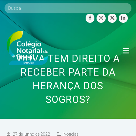
facebook
instagram
twitter
linke
O
VIÚVA TEM DIREITO A
Mo
M
RECEBER PARTE DA
HERANÇA DOS
SOGROS?
27 de junho de 2022
Notícias