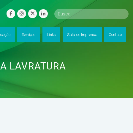
facebook
instagram
twitter
linkedin
cação
Serviços
Links
Sala de Imprensa
Contato
 A LAVRATURA