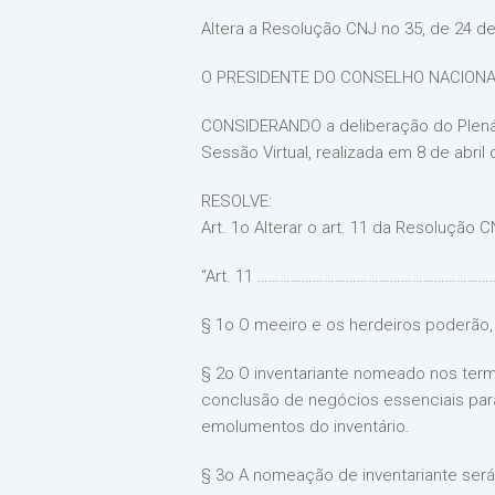
Altera a Resolução CNJ no 35, de 24 de
O PRESIDENTE DO CONSELHO NACIONAL DE
CONSIDERANDO a deliberação do Plenári
Sessão Virtual, realizada em 8 de abril 
RESOLVE:
Art. 1o Alterar o art. 11 da Resolução
“Art. 11 ……………………………………………………
§ 1o O meeiro e os herdeiros poderão, e
§ 2o O inventariante nomeado nos term
conclusão de negócios essenciais para
emolumentos do inventário.
§ 3o A nomeação de inventariante será 