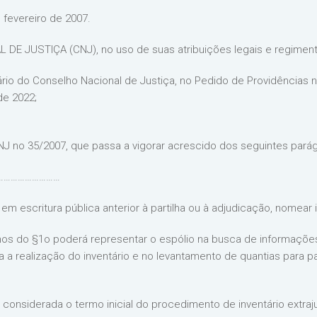
 fevereiro de 2007.
 JUSTIÇA (CNJ), no uso de suas atribuições legais e regiment
o do Conselho Nacional de Justiça, no Pedido de Providências n
de 2022;
 CNJ no 35/2007, que passa a vigorar acrescido dos seguintes parág
…………………………
m escritura pública anterior à partilha ou à adjudicação, nomear i
os do §1o poderá representar o espólio na busca de informações 
 a realização do inventário e no levantamento de quantias para
considerada o termo inicial do procedimento de inventário extrajud