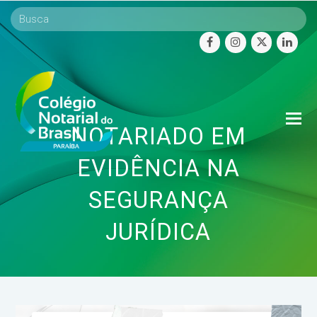
facebook
instagram
twitter
linke
O
NOTARIADO EM
Mo
M
EVIDÊNCIA NA
SEGURANÇA
JURÍDICA