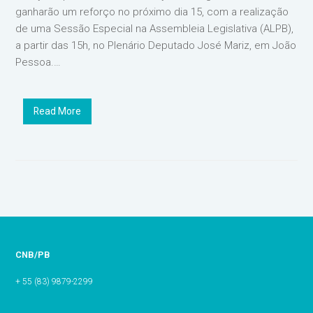
ganharão um reforço no próximo dia 15, com a realização
de uma Sessão Especial na Assembleia Legislativa (ALPB),
a partir das 15h, no Plenário Deputado José Mariz, em João
Pessoa.…
Read More
CNB/PB
+ 55 (83) 9879-2299