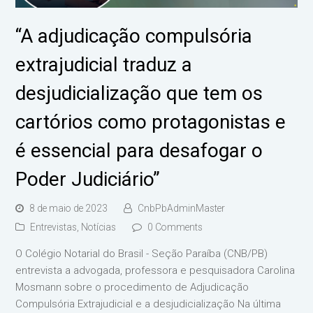
“A adjudicação compulsória
extrajudicial traduz a
desjudicialização que tem os
cartórios como protagonistas e
é essencial para desafogar o
Poder Judiciário”
8 de maio de 2023
CnbPbAdminMaster
Entrevistas
,
Notícias
0 Comments
O Colégio Notarial do Brasil - Seção Paraíba (CNB/PB)
entrevista a advogada, professora e pesquisadora Carolina
Mosmann sobre o procedimento de Adjudicação
Compulsória Extrajudicial e a desjudicialização Na última